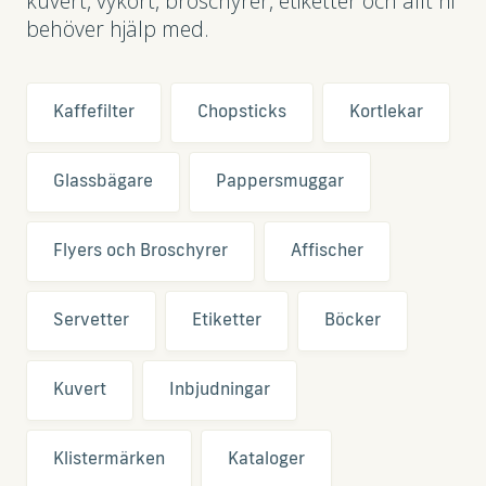
kuvert, vykort, broschyrer, etiketter och allt ni
behöver hjälp med.
Kaffefilter
Chopsticks
Kortlekar
Glassbägare
Pappersmuggar
Flyers och Broschyrer
Affischer
Servetter
Etiketter
Böcker
Kuvert
Inbjudningar
Klistermärken
Kataloger